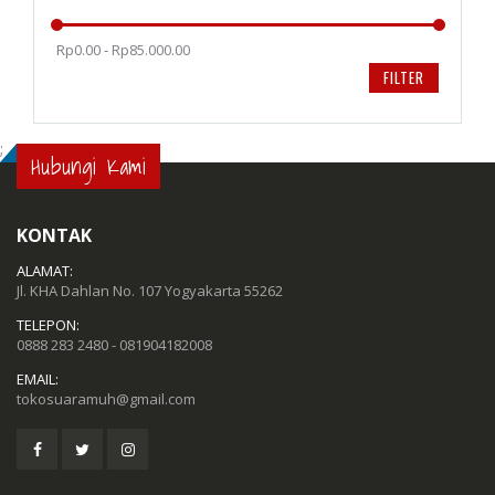
Rp0.00 - Rp85.000.00
FILTER
;
Hubungi Kami
KONTAK
ALAMAT:
Jl. KHA Dahlan No. 107 Yogyakarta 55262
TELEPON:
0888 283 2480 - 081904182008
EMAIL:
tokosuaramuh@gmail.com