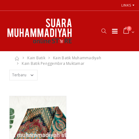
LINKS
0
Kain Batik
Kain Batik Muhammadiyah
Kain Batik Penggembira Muktamar