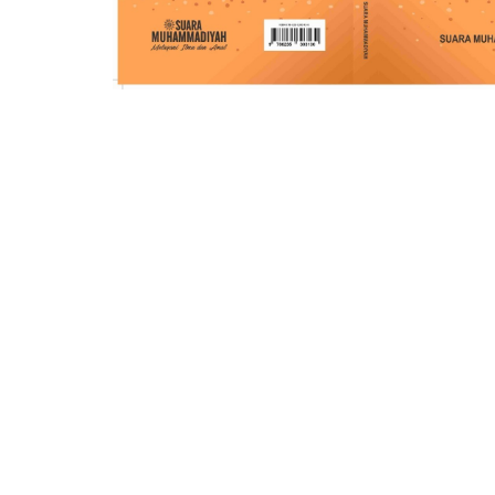
66 Jalan M
Cinta Ilahi
Menemuka
dalam Luka
dan Kehid
Sehari-hari
Rp. 0
Amanah d
Pertolong
Memoar
Kepemimp
Universitas
Muhammad
Banjarmasi
2024
Rp. 0
HAEDAR N
JURNALIS 
BERKEMA