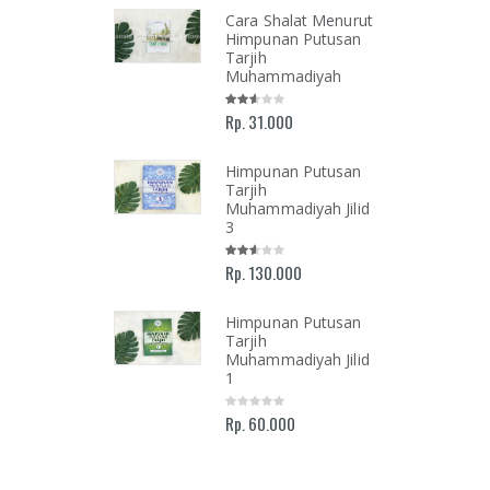
lan Menuju
Cara Shalat Menurut
Ilahi
Himpunan Putusan
mukan Tuhan
Tarjih
 Luka, Cinta,
Muhammadiyah
Kehidupan
i-hari
Rp. 31.000
Himpunan Putusan
Tarjih
ah dan
Muhammadiyah Jilid
olongan
3
oar
mimpinan
Rp. 130.000
rsitas
mmadiyah
armasin 2016-
Himpunan Putusan
Tarjih
Muhammadiyah Jilid
1
Rp. 60.000
AR NASHIR;
ALIS ISLAM
KEMAJUAN