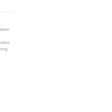
 dalam
bahwa;
otong