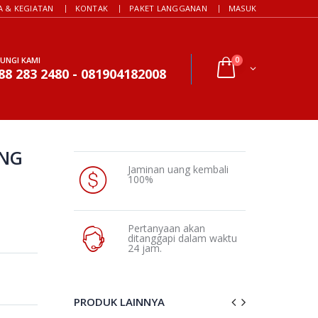
A & KEGIATAN
KONTAK
PAKET LANGGANAN
MASUK
UNGI KAMI
0
88 283 2480 - 081904182008
NG
Jaminan uang kembali
100%
Pertanyaan akan
ditanggapi dalam waktu
24 jam.
PRODUK LAINNYA