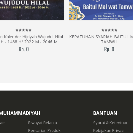
n Kalender Hijriyah Wujudul Hilal
KEPATUHAN SYARIAH BAITUL 
 H - 1468 H/ 2022 M - 2046 M
TAMWIL
Rp. 0
Rp. 0
 MUHAMMADIYAH
BANTUAN
Kami
Riwayat Belanja
Syarat & Ketentuan
Pencarian Produk
Kebijakan Privasi