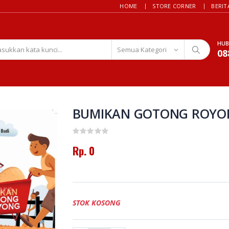
HOME
STORE CORNER
BERIT
HUB
08
BUMIKAN GOTONG ROYO
Rp. 0
STOK KOSONG