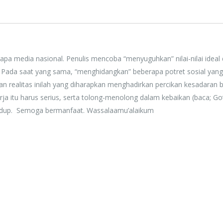
Rp. 0
rapa media nasional. Penulis mencoba “menyuguhkan” nilai-nilai ideal
 Pada saat yang sama, “menghidangkan” beberapa potret sosial yang
dan realitas inilah yang diharapkan menghadirkan percikan kesadaran 
, kerja itu harus serius, serta tolong-menolong dalam kebaikan (baca; G
idup. Semoga bermanfaat. Wassalaamu’alaikum