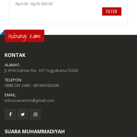
Rp0.00 - Rp35.000.00
FILTER
;
Hubungi Kami
KONTAK
ALAMAT:
Jl. KHA Dahlan No. 107 Yogyakarta 55262
TELEPON:
0888 283 2480 - 081904182008
EMAIL:
tokosuaramuh@gmail.com
SUARA MUHAMMADIYAH