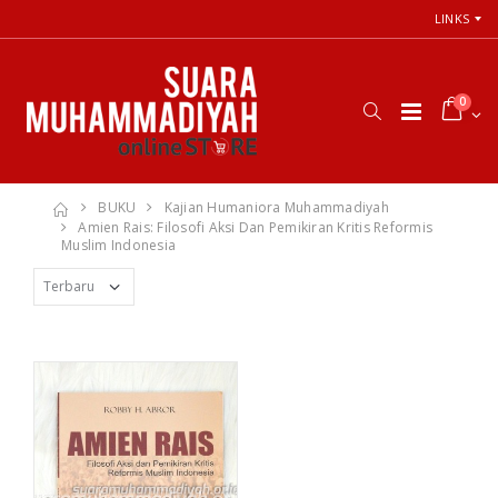
LINKS
0
BUKU
Kajian Humaniora Muhammadiyah
Amien Rais: Filosofi Aksi Dan Pemikiran Kritis Reformis
Muslim Indonesia