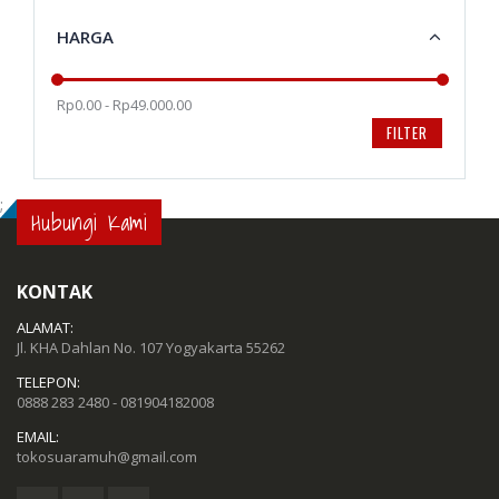
HARGA
Rp0.00 - Rp49.000.00
FILTER
;
Hubungi Kami
KONTAK
ALAMAT:
Jl. KHA Dahlan No. 107 Yogyakarta 55262
TELEPON:
0888 283 2480 - 081904182008
EMAIL:
tokosuaramuh@gmail.com