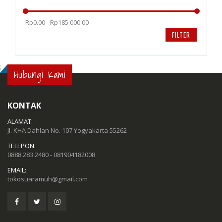
Rp0.00 - Rp185.000.00
FILTER
;
Hubungi Kami
KONTAK
ALAMAT:
Jl. KHA Dahlan No. 107 Yogyakarta 55262
TELEPON:
0888 283 2480 - 081904182008
EMAIL:
tokosuaramuh@gmail.com