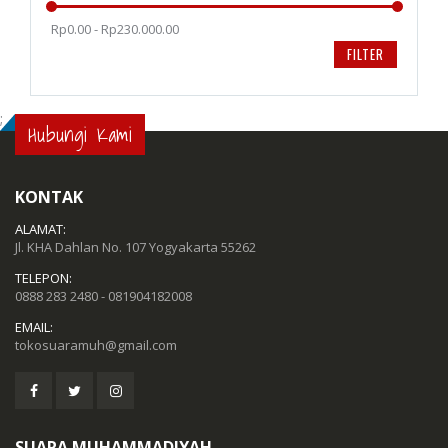
Rp0.00 - Rp230.000.00
FILTER
;
Hubungi Kami
KONTAK
ALAMAT:
Jl. KHA Dahlan No. 107 Yogyakarta 55262
TELEPON:
0888 283 2480 - 081904182008
EMAIL:
tokosuaramuh@gmail.com
SUARA MUHAMMADIYAH