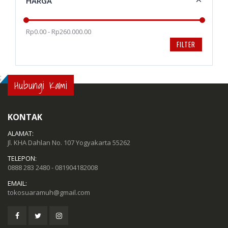
HARGA
Rp0.00 - Rp260.000.00
FILTER
;
Hubungi Kami
KONTAK
ALAMAT:
Jl. KHA Dahlan No. 107 Yogyakarta 55262
TELEPON:
0888 283 2480 - 081904182008
EMAIL:
tokosuaramuh@gmail.com