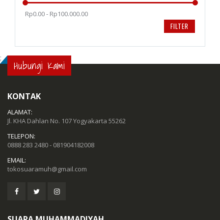
Rp0.00 - Rp100.000.00
FILTER
;
Hubungi Kami
KONTAK
ALAMAT:
Jl. KHA Dahlan No. 107 Yogyakarta 55262
TELEPON:
0888 283 2480 - 081904182008
EMAIL:
tokosuaramuh@gmail.com
SUARA MUHAMMADIYAH