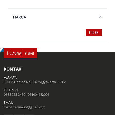
HARGA
FILTER
;
Hubungi Kami
KONTAK
ALAMAT:
Jl. KHA Dahlan No. 107 Yogyakarta 55262
TELEPON:
0888 283 2480 - 081904182008
EMAIL:
tokosuaramuh@gmail.com