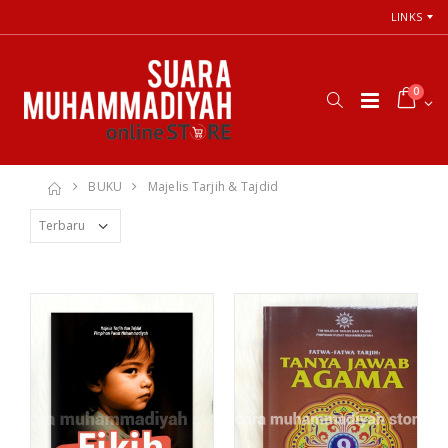
LINKS
0
BUKU
Majelis Tarjih & Tajdid