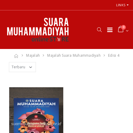
LINKS
0
Majalah
Majalah Suara Muhammadiyah
Edisi 4