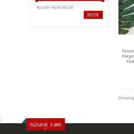
Rp0.00 - Rp90.000.00
FILTER
Fenom
Perj
Keb
Showing 
;
Hubungi Kami