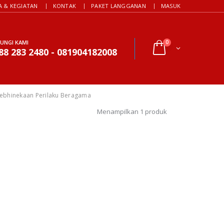
A & KEGIATAN
KONTAK
PAKET LANGGANAN
MASUK
UNGI KAMI
0
88 283 2480 - 081904182008
ebhinekaan Perilaku Beragama
Menampilkan 1 produk