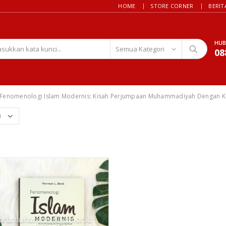
HOME
STORE CORNER
BERIT
HUB
08
Fenomenologi Islam Modernis: Kisah Perjumpaan Muhammadiyah Dengan K