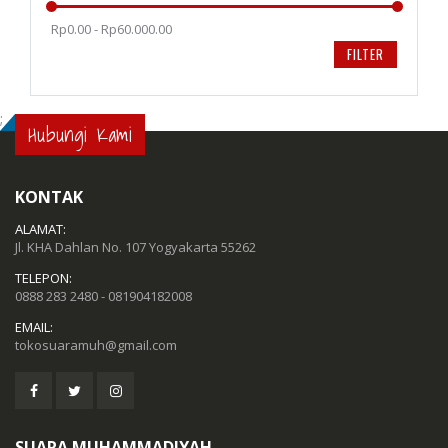
Rp0.00 - Rp60.000.00
FILTER
;
Hubungi Kami
KONTAK
ALAMAT:
Jl. KHA Dahlan No. 107 Yogyakarta 55262
TELEPON:
0888 283 2480 - 081904182008
EMAIL:
tokosuaramuh@gmail.com
SUARA MUHAMMADIYAH