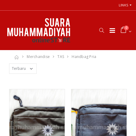
LINKS
0
Merchandise
TAS
Handbag Pria