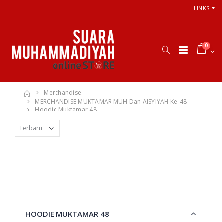
LINKS
0
Merchandise
MERCHANDISE MUKTAMAR MUH Dan AISYIYAH Ke-48
Hoodie Muktamar 48
HOODIE MUKTAMAR 48