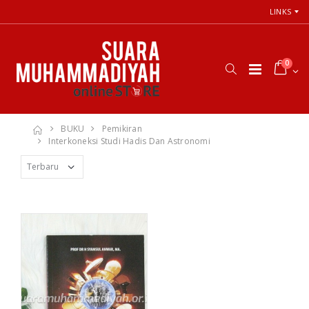
LINKS
0
BUKU
Pemikiran
Interkoneksi Studi Hadis Dan Astronomi