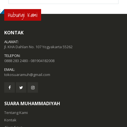
;
Hubungi Kami
KONTAK
ALAMAT:
Jl. KHA Dahlan No. 107 Yogyakarta 55262
TELEPON:
0888 283 2480 - 081904182008
EMAIL:
tokosuaramuh@gmail.com
SUARA MUHAMMADIYAH
Tentang Kami
Kontak