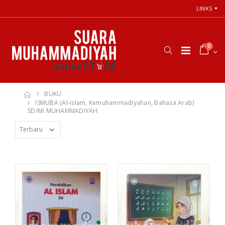
LINKS
0
BUKU
ISMUBA (Al-Islam, Kemuhammadiyahan, Bahasa Arab)
SD/MI MUHAMMADIYAH