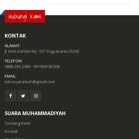
;
Hubungi Kami
KONTAK
ALAMAT:
Jl. KHA Dahlan No. 107 Yogyakarta 55262
TELEPON:
0888 283 2480 - 081904182008
EMAIL:
tokosuaramuh@gmail.com
SUARA MUHAMMADIYAH
Tentang Kami
Kontak