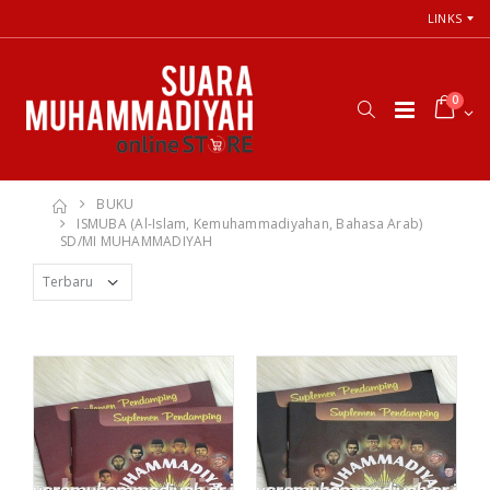
LINKS
0
BUKU
ISMUBA (Al-Islam, Kemuhammadiyahan, Bahasa Arab)
SD/MI MUHAMMADIYAH