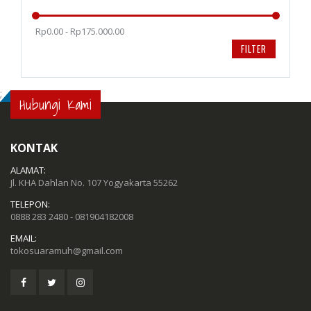
Rp0.00 - Rp175.000.00
FILTER
;
Hubungi Kami
KONTAK
ALAMAT:
Jl. KHA Dahlan No. 107 Yogyakarta 55262
TELEPON:
0888 283 2480 - 081904182008
EMAIL:
tokosuaramuh@gmail.com