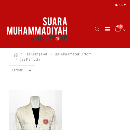
LINKS
0
Jas Dan Jaket
Jas Almamater Ortom
Jas Pemuda