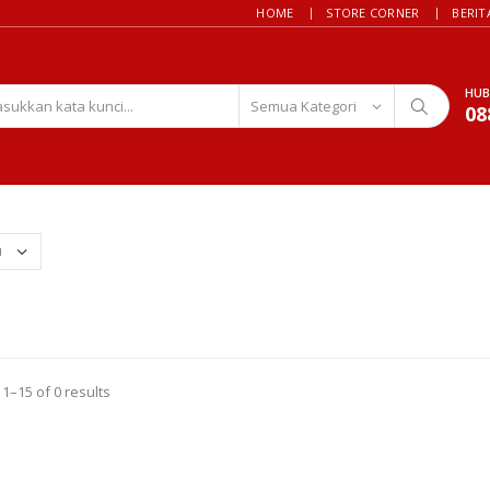
HOME
STORE CORNER
BERIT
HUB
08
1–15 of 0 results