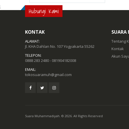
;
Hubungi Kami
KONTAK
SUARA
ALAMAT:
Tentang 
Jl. KHA Dahlan No. 107 Yogyakarta 55262
Kontak
TELEPON:
Akun Say
0888 283 2480 - 081904182008
EMAIL:
tokosuaramuh@gmail.com
Suara Muhammadiyah. © 2026. All Rights Reserved