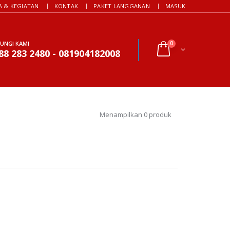
A & KEGIATAN
KONTAK
PAKET LANGGANAN
MASUK
UNGI KAMI
0
88 283 2480 - 081904182008
Menampilkan 0 produk