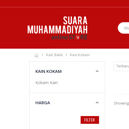
Kain Batik
Kain Kokam
KAIN KOKAM
Kokam Kain
HARGA
Showing 
FILTER