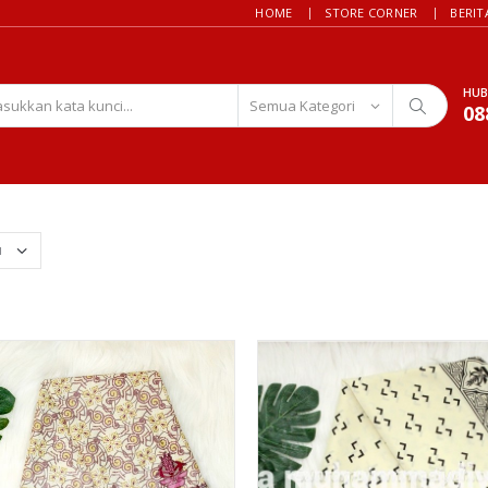
HOME
STORE CORNER
BERIT
HUB
08