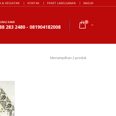
A & KEGIATAN
KONTAK
PAKET LANGGANAN
MASUK
UNGI KAMI
0
88 283 2480 - 081904182008
Menampilkan 2 produk