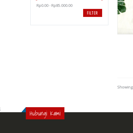
Rp0.00 - Rp85.000.00
FILTER
Showing 
;
Hubungi Kami