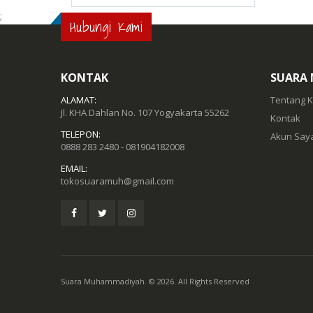
;
Hubungi Kami
KONTAK
SUARA
ALAMAT:
Tentang 
Jl. KHA Dahlan No. 107 Yogyakarta 55262
Kontak
TELEPON:
Akun Say
0888 283 2480 - 081904182008
EMAIL:
tokosuaramuh@gmail.com
Suara Muhammadiyah. © 2026. All Rights Reserved