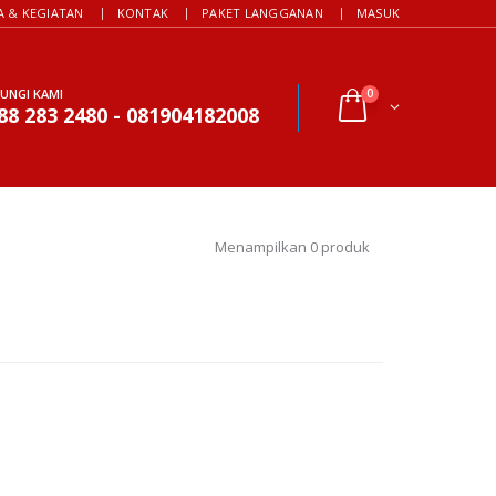
A & KEGIATAN
KONTAK
PAKET LANGGANAN
MASUK
UNGI KAMI
0
88 283 2480 - 081904182008
Menampilkan 0 produk