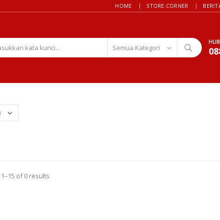
HOME
STORE CORNER
BERIT
HUB
08
1–15 of 0 results