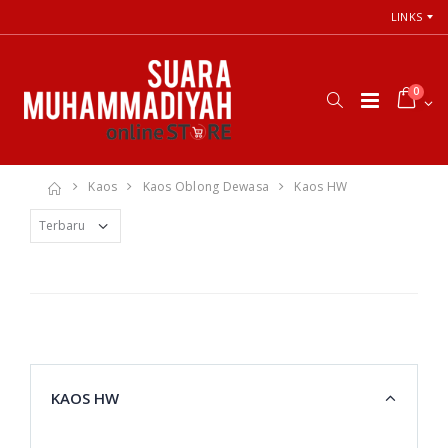
LINKS
0
Kaos
Kaos Oblong Dewasa
Kaos HW
KAOS HW