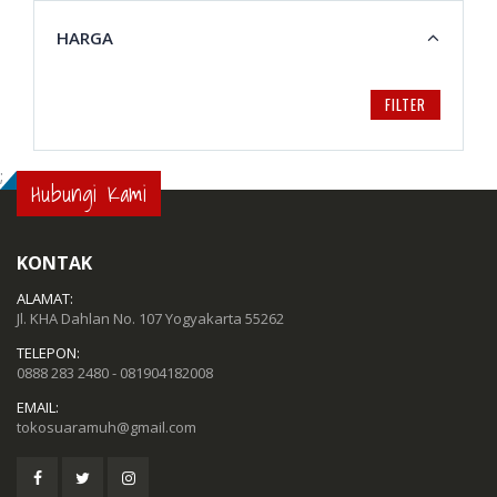
HARGA
FILTER
;
Hubungi Kami
KONTAK
ALAMAT:
Jl. KHA Dahlan No. 107 Yogyakarta 55262
TELEPON:
0888 283 2480 - 081904182008
EMAIL:
tokosuaramuh@gmail.com