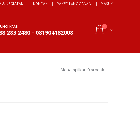
A & KEGIATAN
KONTAK
PAKET LANGGANAN
MASUK
UNGI KAMI
0
88 283 2480 - 081904182008
Menampilkan 0 produk