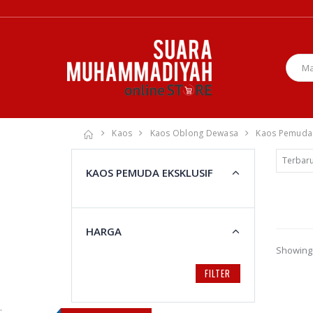
Kaos
Kaos Oblong Dewasa
Kaos Pemuda 
KAOS PEMUDA EKSKLUSIF
HARGA
Showing 
FILTER
;