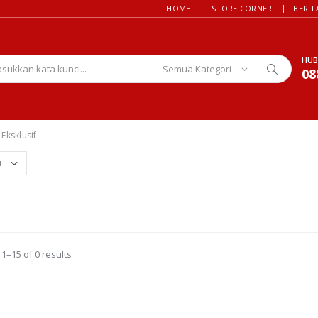
HOME
STORE CORNER
BERIT
HUB
08
Eksklusif
1–15 of 0 results