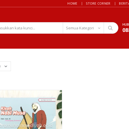
HOME
STORE CORNER
BERIT
HUB
08