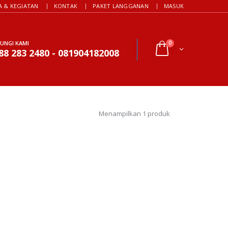
A & KEGIATAN
KONTAK
PAKET LANGGANAN
MASUK
UNGI KAMI
0
88 283 2480 - 081904182008
Menampilkan 1 produk