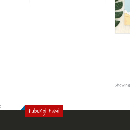
Showing 
;
Hubungi Kami