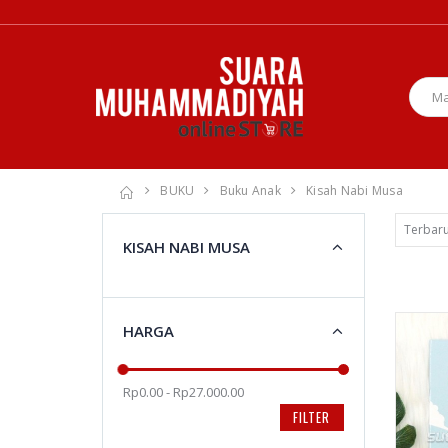
BUKU
Buku Anak
Kisah Nabi Musa
KISAH NABI MUSA
HARGA
Rp0.00 - Rp27.000.00
FILTER