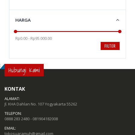
HARGA
Rp0.00 - Rp95.000.00
FILTER
;
Hubungi Kami
KONTAK
ALAMAT:
Jl. KHA Dahlan No. 107 Yogyakarta 55262
TELEPON:
0888 283 2480 - 081904182008
EMAIL:
tokosuaramuh@gmail.com