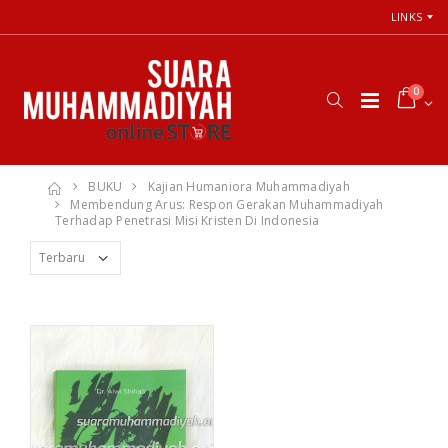
LINKS
0
BUKU
Kajian Humaniora Muhammadiyah
Membendung Arus: Respon Gerakan Muhammadiyah
Terhadap Penetrasi Misi Kristen Di Indonesia