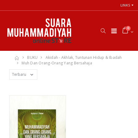
LINKS
0
BUKU
Akidah - Akhlak, Tuntunan Hidup & Ibadah
Muh Dan Orang-Orang Yang Bersahaja