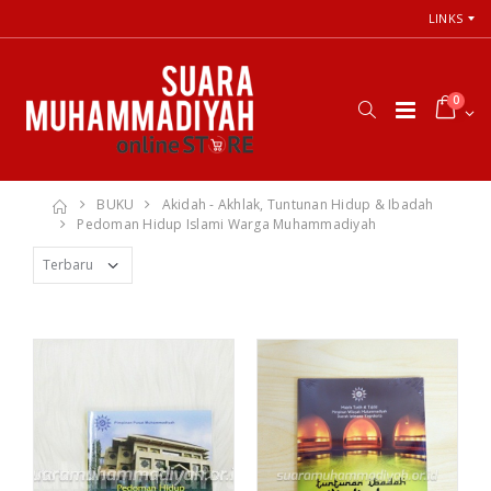
LINKS
0
BUKU
Akidah - Akhlak, Tuntunan Hidup & Ibadah
Pedoman Hidup Islami Warga Muhammadiyah