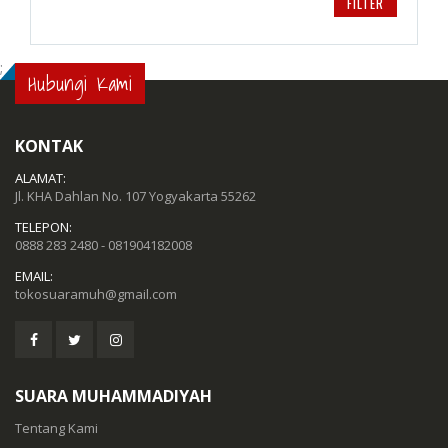
FILTER
;
Hubungi Kami
KONTAK
ALAMAT:
Jl. KHA Dahlan No. 107 Yogyakarta 55262
TELEPON:
0888 283 2480 - 081904182008
EMAIL:
tokosuaramuh@gmail.com
SUARA MUHAMMADIYAH
Tentang Kami