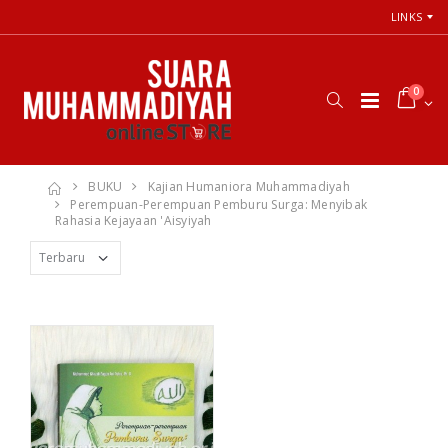
LINKS
0
BUKU
Kajian Humaniora Muhammadiyah
Perempuan-Perempuan Pemburu Surga: Menyibak
Rahasia Kejayaan 'Aisyiyah