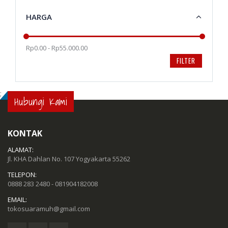
HARGA
Rp0.00 - Rp55.000.00
FILTER
;
Hubungi Kami
KONTAK
ALAMAT:
Jl. KHA Dahlan No. 107 Yogyakarta 55262
TELEPON:
0888 283 2480 - 081904182008
EMAIL:
tokosuaramuh@gmail.com