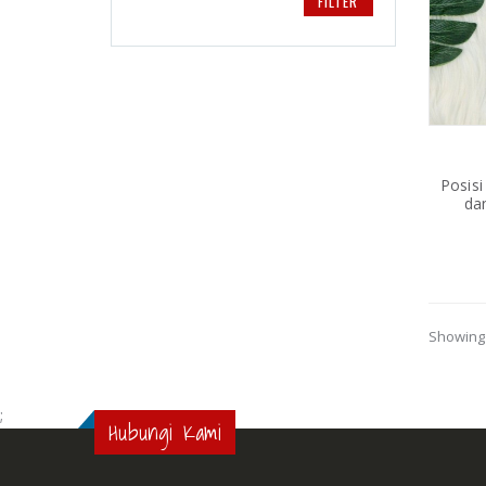
FILTER
Posisi
da
Showing 
;
Hubungi Kami