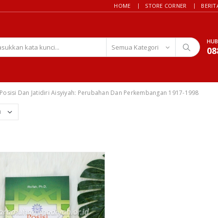
HOME
STORE CORNER
BERIT
HUB
08
Posisi Dan Jatidiri Aisyiyah: Perubahan Dan Perkembangan 1917-1998