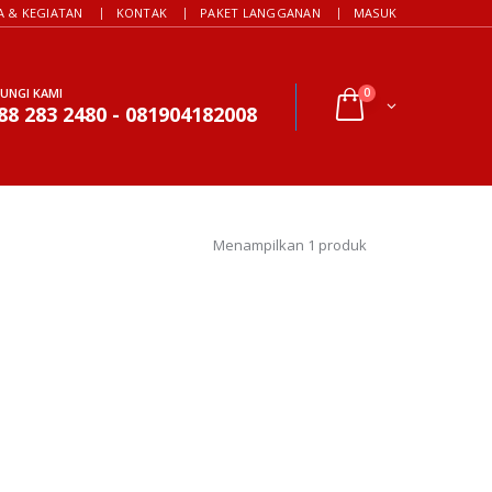
A & KEGIATAN
KONTAK
PAKET LANGGANAN
MASUK
UNGI KAMI
0
88 283 2480 - 081904182008
Menampilkan 1 produk