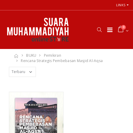
LINKS
0
BUKU
Pemikiran
Rencana Strategis Pembebasan Masjid Al-Aqsa