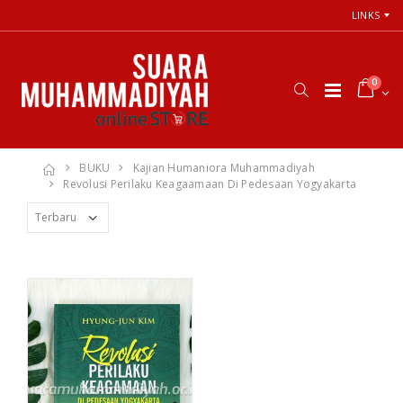
LINKS
0
BUKU
Kajian Humaniora Muhammadiyah
Revolusi Perilaku Keagaamaan Di Pedesaan Yogyakarta