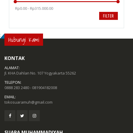
Rp0.00 - Rp315.000.00
FILTER
;
Hubungi Kami
KONTAK
ALAMAT:
Jl. KHA Dahlan No. 107 Yogyakarta 55262
TELEPON:
0888 283 2480 - 081904182008
EMAIL:
tokosuaramuh@gmail.com
SUARA MUHAMMADIYAH