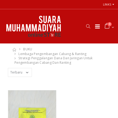
LINKS
0
BUKU
Lembaga Pengembangan Cabang & Ranting
Strategi Penggalangan Dana Dan Jaringan Untuk
Pengembangan Cabang Dan Ranting