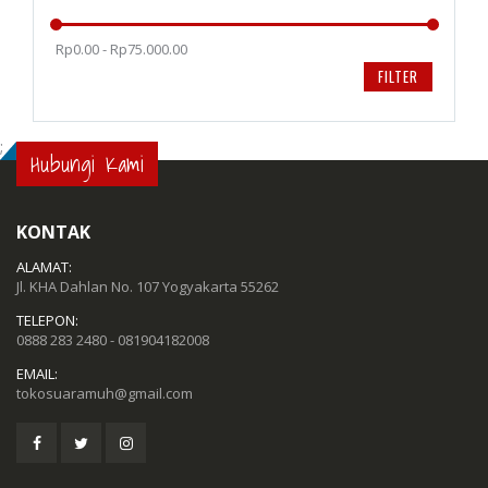
Rp0.00 - Rp75.000.00
FILTER
;
Hubungi Kami
KONTAK
ALAMAT:
Jl. KHA Dahlan No. 107 Yogyakarta 55262
TELEPON:
0888 283 2480 - 081904182008
EMAIL:
tokosuaramuh@gmail.com