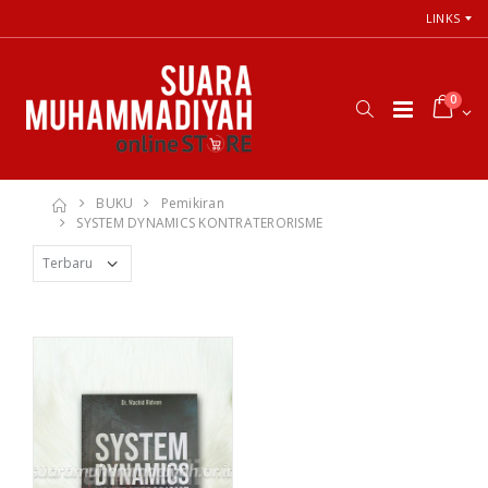
LINKS
0
BUKU
Pemikiran
SYSTEM DYNAMICS KONTRATERORISME