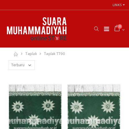
LINKS
0
Taplak
Taplak TT90