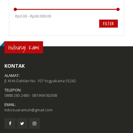
Rp0.00 - Rp60.000.00
FILTER
;
Hubungi Kami
KONTAK
ALAMAT:
Jl. KHA Dahlan No. 107 Yogyakarta 55262
TELEPON:
0888 283 2480 - 081904182008
EMAIL:
tokosuaramuh@gmail.com