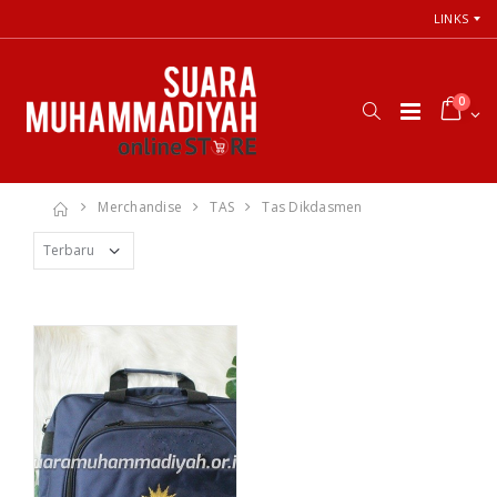
LINKS
0
Merchandise
TAS
Tas Dikdasmen