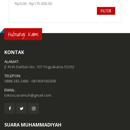
Rp0.00 - Rp175.000.00
FILTER
;
Hubungi Kami
KONTAK
ALAMAT:
Jl. KHA Dahlan No. 107 Yogyakarta 55262
TELEPON:
0888 283 2480 - 081904182008
EMAIL:
tokosuaramuh@gmail.com
SUARA MUHAMMADIYAH