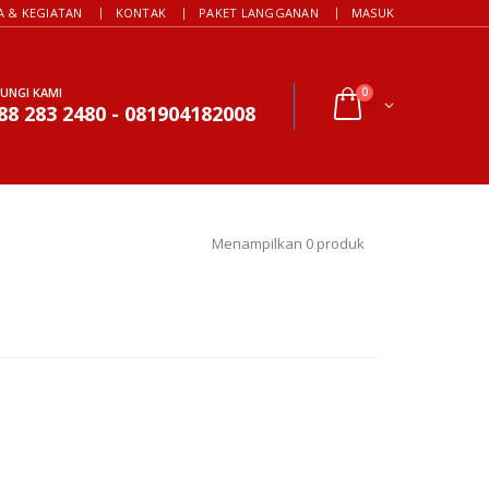
A & KEGIATAN
KONTAK
PAKET LANGGANAN
MASUK
UNGI KAMI
0
88 283 2480 - 081904182008
Menampilkan 0 produk