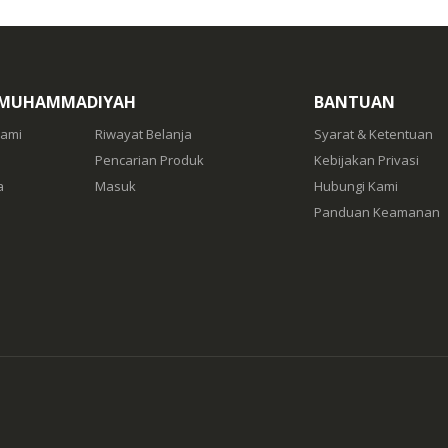
 MUHAMMADIYAH
BANTUAN
Kami
Riwayat Belanja
Syarat & Ketentuan
Pencarian Produk
Kebijakan Privasi
a
Masuk
Hubungi Kami
Panduan Keamanan