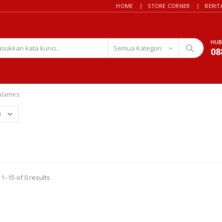
HOME
STORE CORNER
BERIT
HUB
08
alames
1–15 of 0 results