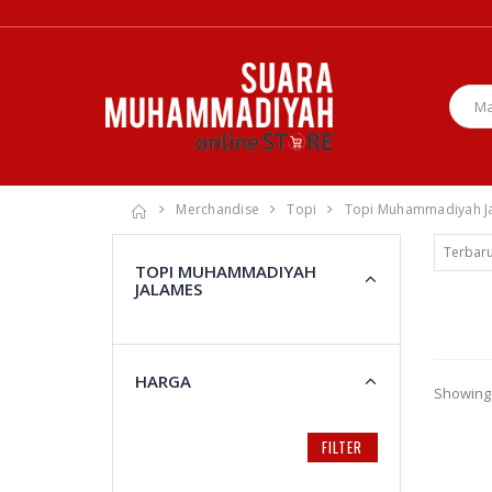
Merchandise
Topi
Topi Muhammadiyah J
TOPI MUHAMMADIYAH
JALAMES
HARGA
Showing 
FILTER