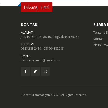
;
Hubungi Kami
KONTAK
SUARA
ALAMAT:
Tentang 
Jl. KHA Dahlan No. 107 Yogyakarta 55262
Kontak
TELEPON:
Akun Say
0888 283 2480 - 081904182008
EMAIL:
tokosuaramuh@gmail.com
Suara Muhammadiyah. © 2026. All Rights Reserved