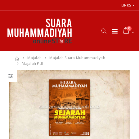
LINKS
0
Majalah
Majalah Suara Muhammadiyah
Majalah Pdf
Cara Shalat
66 Jalan Menuju
Menurut
Cinta Ilahi
Himpunan
Menemukan
Putusan Tarjih
Tuhan dalam
Muhammadiyah
Luka, Cinta, dan
Kehidupan
Sehari-hari
Rp. 31.000
Rp. 0
Himpunan