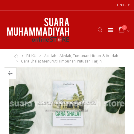
LINKS
0
BUKU
Akidah - Akhlak, Tuntunan Hidup & Ibadah
Cara Shalat Menurut Himpunan Putusan Tarjih
Cara Shalat
66 Jalan Menuju
Menurut
Cinta Ilahi
Himpunan
Menemukan
Putusan Tarjih
Tuhan dalam
Muhammadiyah
Luka, Cinta, dan
Kehidupan
Sehari-hari
Rp. 31.000
Rp. 0
Himpunan