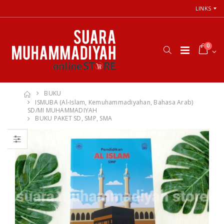
LINKS
0
BUKU
ISMUBA (Al-Islam, Kemuhammadiyahan, Bahasa Arab)
SD/MI MUHAMMADIYAH
BUKU PAKET SD, SMP, SMA
Cara Shalat
66 Jalan Menuju
Menurut
Cinta Ilahi
Himpunan
Menemukan
Putusan Tarjih
Tuhan dalam
Muhammadiyah
Luka, Cinta, dan
Kehidupan
Sehari-hari
Rp. 31.000
Rp. 0
Himpunan