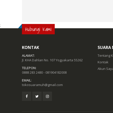
;
Hubungi Kami
KONTAK
SUARA
ALAMAT:
Tentang 
Jl. KHA Dahlan No. 107 Yogyakarta 55262
Kontak
TELEPON:
Akun Say
0888 283 2480 - 081904182008
EMAIL:
tokosuaramuh@gmail.com