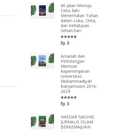
Shalat Menurut
66 Jalan Menuju
unan Putusan
Cinta Ilahi
h
Menemukan Tuhan
mmadiyah
dalam Luka, Cinta,
dan Kehidupan
Sehari-hari
1.000
Rp. 0
unan Putusan
h
madiyah Jilid
Amanah dan
Pertolongan
Memoar
Kepemimpinan
30.000
Universitas
Muhammadiyah
Banjarmasin 2016-
unan Putusan
2024
h
madiyah Jilid
Rp. 0
0.000
HAEDAR NASHIR;
JURNALIS ISLAM
BERKEMAJUAN