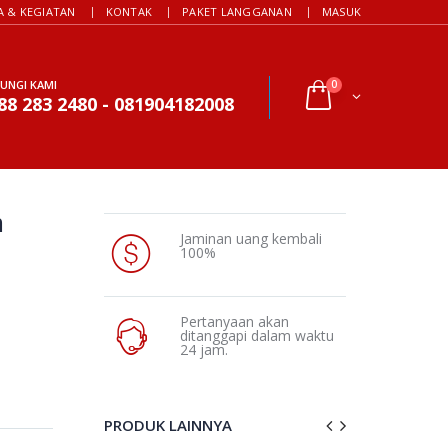
A & KEGIATAN
KONTAK
PAKET LANGGANAN
MASUK
UNGI KAMI
0
88 283 2480 - 081904182008
m
Jaminan uang kembali
100%
Pertanyaan akan
ditanggapi dalam waktu
24 jam.
PRODUK LAINNYA