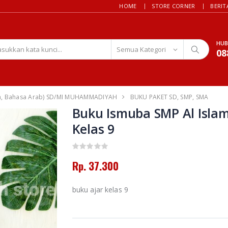
HOME
STORE CORNER
BERIT
HUB
08
n, Bahasa Arab) SD/MI MUHAMMADIYAH
BUKU PAKET SD, SMP, SMA
Buku Ismuba SMP Al Isla
Kelas 9
Rp. 37.300
buku ajar kelas 9