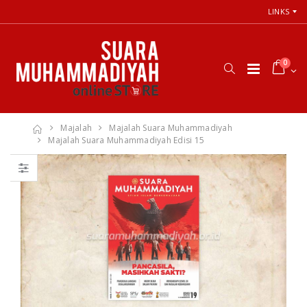
LINKS
0
Majalah
Majalah Suara Muhammadiyah
Majalah Suara Muhammadiyah Edisi 15
66 Jalan Menuju
Cara Shalat
Cinta Ilahi
Menurut
Menemukan
Himpunan
Tuhan dalam
Putusan Tarjih
Luka, Cinta, dan
Muhammadiyah
Kehidupan
Sehari-hari
Rp. 31.000
Rp. 0
Himpunan