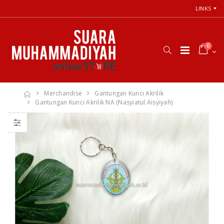
LINKS
0
Merchandise
Gantungan Kunci Akrilik
Gantungan Kunci Akrilik NA (Nasyiatul Aisyiyah)
Cara Shalat
66 Jalan Menuju
Menurut
Cinta Ilahi
Himpunan
Menemukan
Putusan Tarjih
Tuhan dalam
Muhammadiyah
Luka, Cinta, dan
Kehidupan
Sehari-hari
Rp. 31.000
Rp. 0
Himpunan