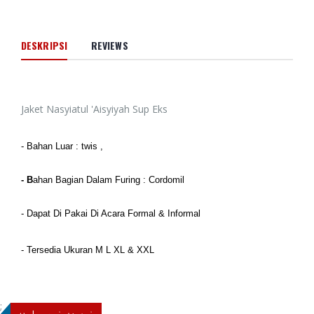
DESKRIPSI
REVIEWS
Jaket Nasyiatul 'Aisyiyah Sup Eks
- Bahan Luar : twis ,
- B
ahan Bagian Dalam F
uring : Cordomil
- Dapat Di Pakai Di Acara Formal & Informal
- Tersedia Ukuran M L XL & XXL
;