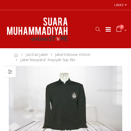
LINKS
0
Jas Dan Jaket
Jaket Exlusive Ortom
Jaket Nasyiatul 'Aisyiyah Sup Eks
66 Jalan Menuju
Cara Shalat
Cinta Ilahi
Menurut
Menemukan
Himpunan
Tuhan dalam
Putusan Tarjih
Luka, Cinta, dan
Muhammadiyah
Kehidupan
Sehari-hari
Rp. 31.000
Rp. 0
Himpunan