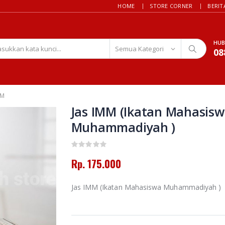
HOME
STORE CORNER
BERIT
HUB
08
MM
Jas IMM (Ikatan Mahasis
Muhammadiyah )
Rp. 175.000
Jas IMM (Ikatan Mahasiswa Muhammadiyah )