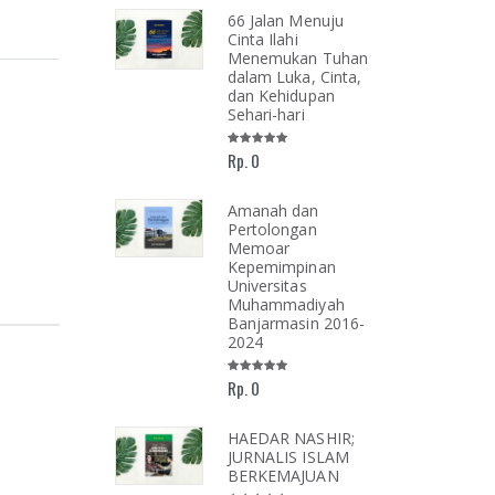
Shalat Menurut
66 Jalan Menuju
unan Putusan
Cinta Ilahi
h
Menemukan Tuhan
mmadiyah
dalam Luka, Cinta,
dan Kehidupan
Sehari-hari
1.000
Rp. 0
unan Putusan
h
madiyah Jilid
Amanah dan
Pertolongan
Memoar
Kepemimpinan
30.000
Universitas
Muhammadiyah
Banjarmasin 2016-
unan Putusan
2024
h
madiyah Jilid
Rp. 0
0.000
HAEDAR NASHIR;
JURNALIS ISLAM
BERKEMAJUAN