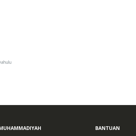
Rp. 0
 Dahulu
 MUHAMMADIYAH
BANTUAN