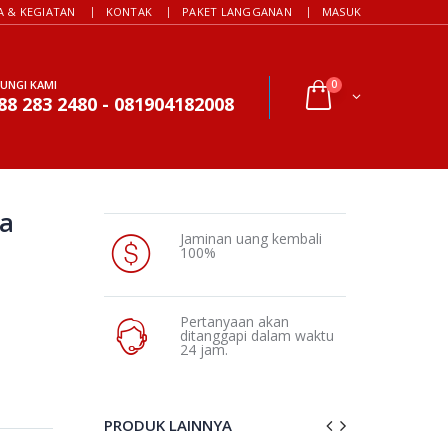
A & KEGIATAN
KONTAK
PAKET LANGGANAN
MASUK
UNGI KAMI
0
88 283 2480 - 081904182008
wa
Jaminan uang kembali
100%
Pertanyaan akan
ditanggapi dalam waktu
24 jam.
PRODUK LAINNYA