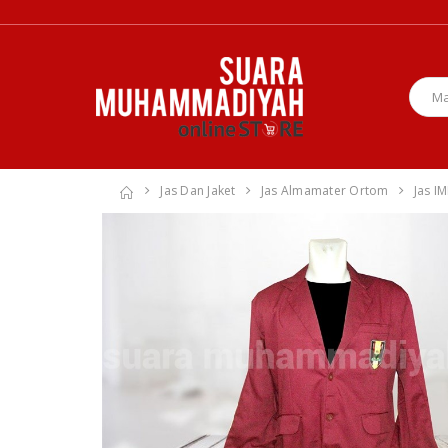
Jas Dan Jaket
Jas Almamater Ortom
Jas I