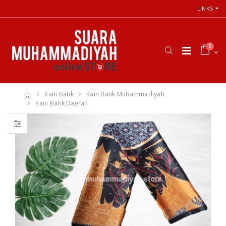
LINKS
0
Kain Batik
Kain Batik Muhammadiyah
Kain Batik Daerah
66 Jalan Menuju
Cara Shalat
Cinta Ilahi
Menurut
Menemukan
Himpunan
Tuhan dalam
Putusan Tarjih
Luka, Cinta, dan
Muhammadiyah
Kehidupan
Sehari-hari
Rp. 31.000
Rp. 0
Himpunan