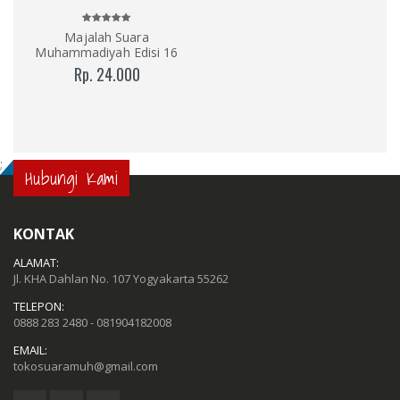
Majalah Suara
Muhammadiyah Edisi 16
Rp. 24.000
;
Hubungi Kami
KONTAK
ALAMAT:
Jl. KHA Dahlan No. 107 Yogyakarta 55262
TELEPON:
0888 283 2480 - 081904182008
EMAIL:
tokosuaramuh@gmail.com