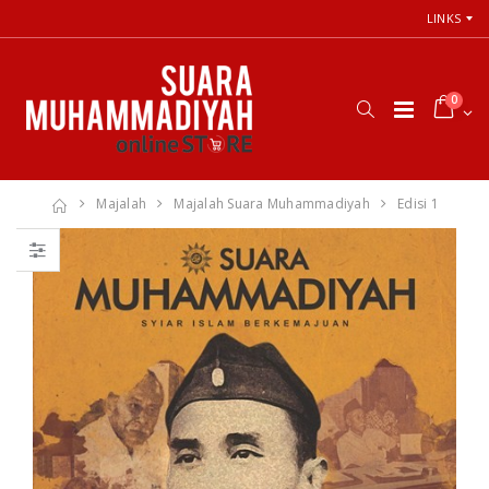
LINKS
0
Majalah
Majalah Suara Muhammadiyah
Edisi 1
66 Jalan Menuju
Cara Shalat
Cinta Ilahi
Menurut
Menemukan
Himpunan
Tuhan dalam
Putusan Tarjih
Luka, Cinta, dan
Muhammadiyah
Kehidupan
Sehari-hari
Rp. 31.000
Rp. 0
Himpunan