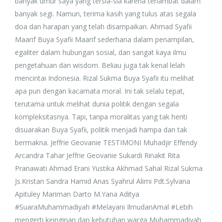
banyak umur saya yang tersia-sia karena terlambat dalam
banyak segi. Namun, terima kasih yang tulus atas segala
doa dan harapan yang telah disampaikan. Ahmad Syafii
Maarif Buya Syafii Maarif sederhana dalam penampilan,
egaliter dalam hubungan sosial, dan sangat kaya ilmu
pengetahuan dan wisdom. Beliau juga tak kenal lelah
mencintai Indonesia. Rizal Sukma Buya Syafii itu melihat
apa pun dengan kacamata moral. Ini tak selalu tepat,
terutama untuk melihat dunia politik dengan segala
kompleksitasnya. Tapi, tanpa moralitas yang tak henti
disuarakan Buya Syafii, politik menjadi hampa dan tak
bermakna. Jeffrie Geovanie TESTIMONI Muhadjir Effendy
Arcandra Tahar Jeffrie Geovanie Sukardi Rinakit Rita
Pranawati Ahmad Erani Yustika Akhmad Sahal Rizal Sukma
Js.Kristan Sandra Hamid Anas Syahrul Alimi Pdt.Sylvana
Apituley Mariman Darto M.Yana Aditya
#SuaraMuhammadiyah #Melayani IlmudanAmal #Lebih
mengerti keinginan dan kebutuhan warga Muhammadiyah