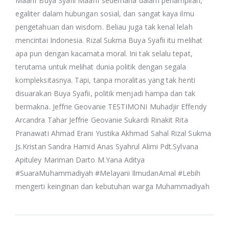
Maarif Buya Syafii Maarif sederhana dalam penampilan,
egaliter dalam hubungan sosial, dan sangat kaya ilmu
pengetahuan dan wisdom. Beliau juga tak kenal lelah
mencintai Indonesia. Rizal Sukma Buya Syafii itu melihat
apa pun dengan kacamata moral. Ini tak selalu tepat,
terutama untuk melihat dunia politik dengan segala
kompleksitasnya. Tapi, tanpa moralitas yang tak henti
disuarakan Buya Syafii, politik menjadi hampa dan tak
bermakna. Jeffrie Geovanie TESTIMONI Muhadjir Effendy
Arcandra Tahar Jeffrie Geovanie Sukardi Rinakit Rita
Pranawati Ahmad Erani Yustika Akhmad Sahal Rizal Sukma
Js.Kristan Sandra Hamid Anas Syahrul Alimi Pdt.Sylvana
Apituley Mariman Darto M.Yana Aditya
#SuaraMuhammadiyah #Melayani IlmudanAmal #Lebih
mengerti keinginan dan kebutuhan warga Muhammadiyah