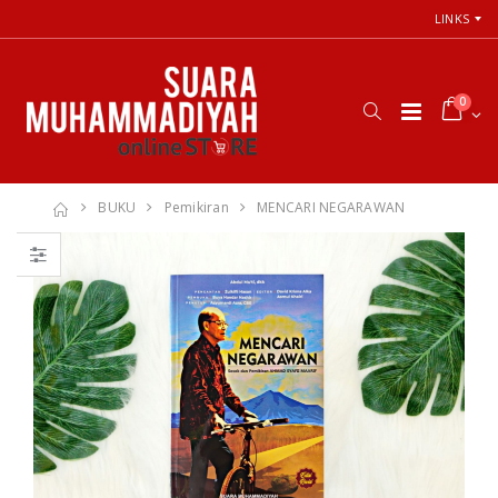
LINKS
0
BUKU
Pemikiran
MENCARI NEGARAWAN
Cara Shalat
66 Jalan Menuju
Menurut
Cinta Ilahi
Himpunan
Menemukan
Putusan Tarjih
Tuhan dalam
Muhammadiyah
Luka, Cinta, dan
Kehidupan
Sehari-hari
Rp. 31.000
Rp. 0
Himpunan