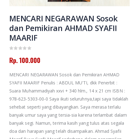
Putusan Tarjih
Muhammadiyah
Amanah dan
Jilid 3
Pertolongan
MENCARI NEGARAWAN Sosok
Memoar
Kepemimpinan
Rp. 130.000
dan Pemikiran AHMAD SYAFII
Universitas
Muhammadiyah
MAARIF
Banjarmasin
Himpunan
2016-2024
Putusan Tarjih
Muhammadiyah
Jilid 1
Rp. 0
Rp. 100.000
Rp. 60.000
HAEDAR
MENCARI NEGARAWAN Sosok dan Pemikiran AHMAD
NASHIR;
JURNALIS
SYAFII MAARIF Penulis : ABDUL MU'TI, dkk Penerbit :
ISLAM
Suara Muhammadiyah xxvi + 340 hlm., 14 x 21 cm ISBN :
BERKEMAJUAN
978-623-5303-00-0 Saya ikuti seluruhnya,tapi saya tidaklah
Rp. 0
sehebat seperti yang dibayangkan. Saya merasa terlalu
banyak umur saya yang tersia-sia karena terlambat dalam
banyak segi. Namun, terima kasih yang tulus atas segala
doa dan harapan yang telah disampaikan. Ahmad Syafii