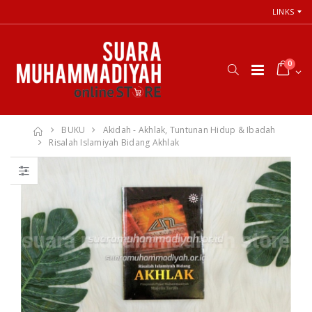
LINKS
0
BUKU
Akidah - Akhlak, Tuntunan Hidup & Ibadah
Risalah Islamiyah Bidang Akhlak
Cara Shalat
66 Jalan Menuju
Menurut
Cinta Ilahi
Himpunan
Menemukan
Putusan Tarjih
Tuhan dalam
Muhammadiyah
Luka, Cinta, dan
Kehidupan
Sehari-hari
Rp. 31.000
Rp. 0
Himpunan