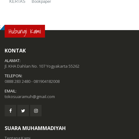
KERTAS Bookpaper
;
Hubungi Kami
KONTAK
ALAMAT:
Jl. KHA Dahlan No. 107 Yogyakarta 55262
TELEPON:
0888 283 2480 - 081904182008
EMAIL:
tokosuaramuh@gmail.com
SUARA MUHAMMADIYAH
Tentang Kami