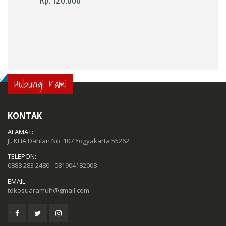
;
Hubungi Kami
KONTAK
ALAMAT:
Jl. KHA Dahlan No. 107 Yogyakarta 55262
TELEPON:
0888 283 2480 - 081904182008
EMAIL:
tokosuaramuh@gmail.com