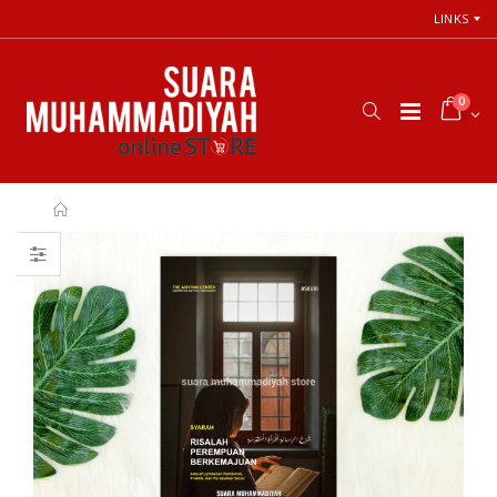
LINKS
0
Cara Shalat
66 Jalan Menuju
Menurut
Cinta Ilahi
Himpunan
Menemukan
Putusan Tarjih
Tuhan dalam
Muhammadiyah
Luka, Cinta, dan
Kehidupan
Sehari-hari
Rp. 31.000
Rp. 0
Himpunan