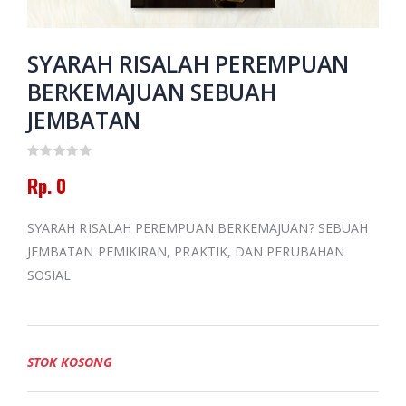
Putusan Tarjih
Muhammadiyah
Amanah dan
Jilid 3
Pertolongan
Memoar
SYARAH RISALAH PEREMPUAN
Kepemimpinan
Rp. 130.000
Universitas
BERKEMAJUAN SEBUAH
Muhammadiyah
Banjarmasin
Himpunan
JEMBATAN
2016-2024
Putusan Tarjih
Muhammadiyah
Jilid 1
Rp. 0
Rp. 0
Rp. 60.000
HAEDAR
NASHIR;
SYARAH RISALAH PEREMPUAN BERKEMAJUAN? SEBUAH
JURNALIS
ISLAM
JEMBATAN PEMIKIRAN, PRAKTIK, DAN PERUBAHAN
BERKEMAJUAN
SOSIAL
Rp. 0
STOK KOSONG